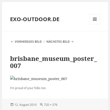
EXO-OUTDOOR.DE
MENÜ
UND
WIDGETS
VORHERIGES BILD
NÄCHSTES BILD
brisbane_museum_poster_
007
I’m proud of your folks too
Veröffentlicht
Volle
12. August 2010
720 × 576
am
Größe