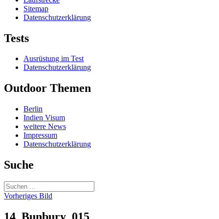
Sitemap
Datenschutzerklärung
Tests
Ausrüstung im Test
Datenschutzerklärung
Outdoor Themen
Berlin
Indien Visum
weitere News
Impressum
Datenschutzerklärung
Suche
Suchen
nach:
Vorheriges Bild
14_Bunbury_015