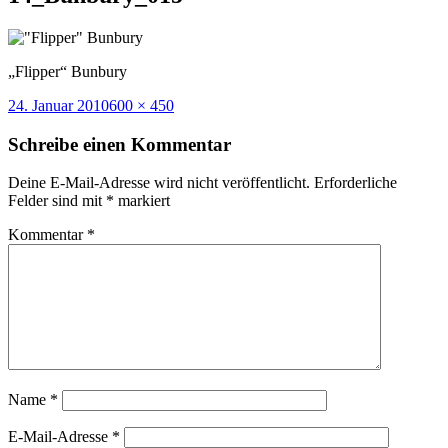
„Flipper“ Bunbury
Veröffentlicht
Volle
24. Januar 2010
600 × 450
am
Größe
Schreibe einen Kommentar
Deine E-Mail-Adresse wird nicht veröffentlicht.
Erforderliche
Felder sind mit
*
markiert
Kommentar
*
Name
*
E-Mail-Adresse
*