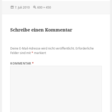
Veröffentlicht
Volle
7. Juli 2010
600 × 450
am
Größe
Schreibe einen Kommentar
Deine E-Mail-Adresse wird nicht veröffentlicht.
Erforderliche
Felder sind mit
*
markiert
KOMMENTAR
*