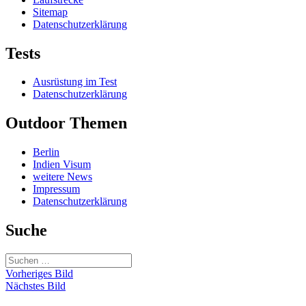
Sitemap
Datenschutzerklärung
Tests
Ausrüstung im Test
Datenschutzerklärung
Outdoor Themen
Berlin
Indien Visum
weitere News
Impressum
Datenschutzerklärung
Suche
Suchen
nach:
Vorheriges Bild
Nächstes Bild