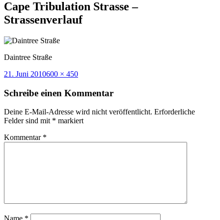
Cape Tribulation Strasse –
Strassenverlauf
Daintree Straße
Veröffentlicht
Volle
21. Juni 2010
600 × 450
am
Größe
Schreibe einen Kommentar
Deine E-Mail-Adresse wird nicht veröffentlicht.
Erforderliche
Felder sind mit
*
markiert
Kommentar
*
Name
*