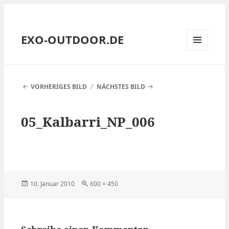
EXO-OUTDOOR.DE
MENÜ
UND
WIDGETS
VORHERIGES BILD
NÄCHSTES BILD
05_Kalbarri_NP_006
Veröffentlicht
Volle
10. Januar 2010
600 × 450
am
Größe