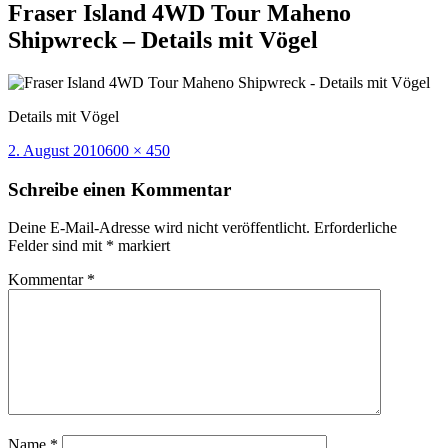
Fraser Island 4WD Tour Maheno
Shipwreck – Details mit Vögel
Details mit Vögel
Veröffentlicht
Volle
2. August 2010
600 × 450
am
Größe
Schreibe einen Kommentar
Deine E-Mail-Adresse wird nicht veröffentlicht.
Erforderliche
Felder sind mit
*
markiert
Kommentar
*
Name
*