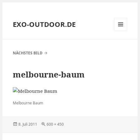
EXO-OUTDOOR.DE
MENÜ
UND
WIDGETS
NÄCHSTES BILD
melbourne-baum
Melbourne Baum
Veröffentlicht
Volle
8. Juli 2011
600 × 450
am
Größe