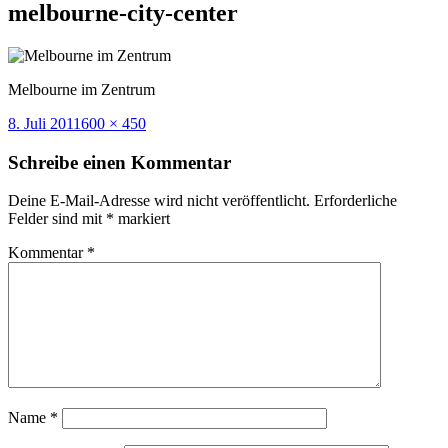
melbourne-city-center
Melbourne im Zentrum
Veröffentlicht
Volle
8. Juli 2011
600 × 450
am
Größe
Schreibe einen Kommentar
Deine E-Mail-Adresse wird nicht veröffentlicht.
Erforderliche
Felder sind mit
*
markiert
Kommentar
*
Name
*