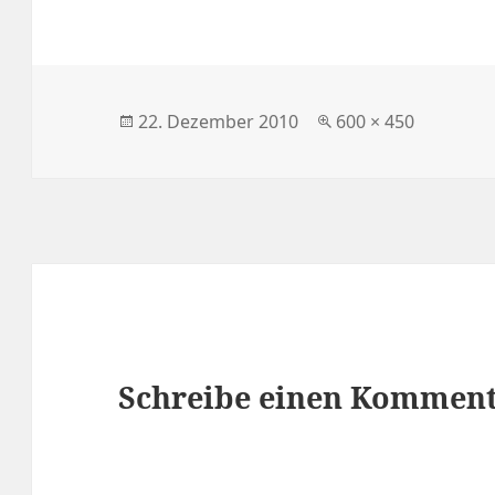
Veröffentlicht
Volle
22. Dezember 2010
600 × 450
am
Größe
Schreibe einen Kommen