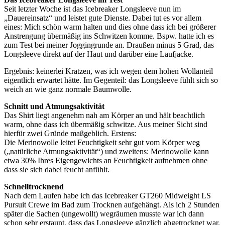
Seit letzter Woche ist das Icebreaker Longsleeve nun im
„Dauereinsatz“ und leistet gute Dienste. Dabei tut es vor allem
eines: Mich schön warm halten und dies ohne dass ich bei größerer
Anstrengung übermäßig ins Schwitzen komme. Bspw. hatte ich es
zum Test bei meiner Joggingrunde an. Draußen minus 5 Grad, das
Longsleeve direkt auf der Haut und darüber eine Laufjacke.
Ergebnis: keinerlei Kratzen, was ich wegen dem hohen Wollanteil
eigentlich erwartet hätte. Im Gegenteil: das Longsleeve fühlt sich so
weich an wie ganz normale Baumwolle.
Schnitt und Atmungsaktivität
Das Shirt liegt angenehm nah am Körper an und hält beachtlich
warm, ohne dass ich übermäßig schwitze. Aus meiner Sicht sind
hierfür zwei Gründe maßgeblich. Erstens:
Die Merinowolle leitet Feuchtigkeit sehr gut vom Körper weg
(„natürliche Atmungsaktivität“) und zweitens: Merinowolle kann
etwa 30% Ihres Eigengewichts an Feuchtigkeit aufnehmen ohne
dass sie sich dabei feucht anfühlt.
Schnelltrocknend
Nach dem Laufen habe ich das Icebreaker GT260 Midweight LS
Pursuit Crewe im Bad zum Trocknen aufgehängt. Als ich 2 Stunden
später die Sachen (ungewollt) wegräumen musste war ich dann
schon sehr erstaunt, dass das Longsleeve gänzlich abgetrocknet war.