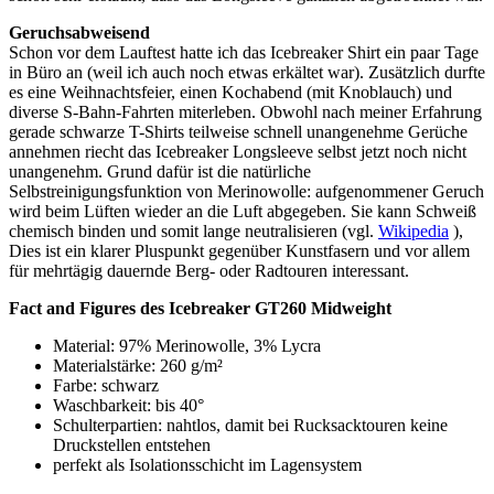
Geruchsabweisend
Schon vor dem Lauftest hatte ich das Icebreaker Shirt ein paar Tage
in Büro an (weil ich auch noch etwas erkältet war). Zusätzlich durfte
es eine Weihnachtsfeier, einen Kochabend (mit Knoblauch) und
diverse S-Bahn-Fahrten miterleben. Obwohl nach meiner Erfahrung
gerade schwarze T-Shirts teilweise schnell unangenehme Gerüche
annehmen riecht das Icebreaker Longsleeve selbst jetzt noch nicht
unangenehm. Grund dafür ist die natürliche
Selbstreinigungsfunktion von Merinowolle: aufgenommener Geruch
wird beim Lüften wieder an die Luft abgegeben. Sie kann Schweiß
chemisch binden und somit lange neutralisieren (vgl.
Wikipedia
),
Dies ist ein klarer Pluspunkt gegenüber Kunstfasern und vor allem
für mehrtägig dauernde Berg- oder Radtouren interessant.
Fact and Figures des Icebreaker GT260 Midweight
Material: 97% Merinowolle, 3% Lycra
Materialstärke: 260 g/m²
Farbe: schwarz
Waschbarkeit: bis 40°
Schulterpartien: nahtlos, damit bei Rucksacktouren keine
Druckstellen entstehen
perfekt als Isolationsschicht im Lagensystem