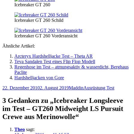
Icebreaker GT 260
Icebreaker GT 260 Schild
Icebreaker GT 260 Vorderansicht
Ähnliche Artikel:
Arcteryx Hardshelljacke Test – Theta AR
Teva Sandalen Test eines Flip Flop Modell
Regenhose im Test – atmungsaktiv & wasserdicht, Berghaus
Paclite
Hardshelljacken von Gore
Veröffentlicht
Autor
Kategorien
22. Dezember 2010
2. August 2019
Maddin
Ausrüstung Test
am
3 Gedanken zu „Icebreaker Longsleeve
im Test – GT260 Midweight LS Pursuit
Crewe aus Merinowolle“
Theo
sagt: