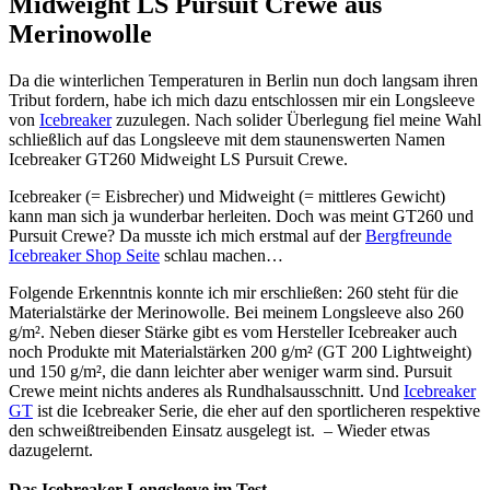
Midweight LS Pursuit Crewe aus
Merinowolle
Da die winterlichen Temperaturen in Berlin nun doch langsam ihren
Tribut fordern, habe ich mich dazu entschlossen mir ein Longsleeve
von
Icebreaker
zuzulegen. Nach solider Überlegung fiel meine Wahl
schließlich auf das Longsleeve mit dem staunenswerten Namen
Icebreaker GT260 Midweight LS Pursuit Crewe.
Icebreaker (= Eisbrecher) und Midweight (= mittleres Gewicht)
kann man sich ja wunderbar herleiten. Doch was meint GT260 und
Pursuit Crewe? Da musste ich mich erstmal auf der
Bergfreunde
Icebreaker Shop Seite
schlau machen…
Folgende Erkenntnis konnte ich mir erschließen: 260 steht für die
Materialstärke der Merinowolle. Bei meinem Longsleeve also 260
g/m². Neben dieser Stärke gibt es vom Hersteller Icebreaker auch
noch Produkte mit Materialstärken 200 g/m² (GT 200 Lightweight)
und 150 g/m², die dann leichter aber weniger warm sind. Pursuit
Crewe meint nichts anderes als Rundhalsausschnitt. Und
Icebreaker
GT
ist die Icebreaker Serie, die eher auf den sportlicheren respektive
den schweißtreibenden Einsatz ausgelegt ist. – Wieder etwas
dazugelernt.
Das Icebreaker Longsleeve im Test