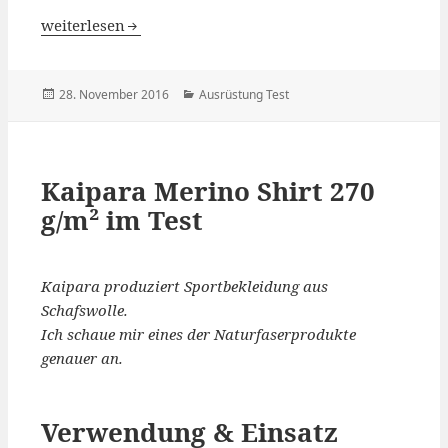
Test: vidaXL Fahrradanhänger – meine Erfahrung
weiterlesen
Veröffentlicht
Kategorien
28. November 2016
Ausrüstung Test
am
Kaipara Merino Shirt 270
g/m² im Test
Kaipara produziert Sportbekleidung aus
Schafswolle.
Ich schaue mir eines der Naturfaserprodukte
genauer an.
Verwendung & Einsatz