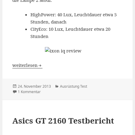
die Lampe 2 Modi:
HighPower: 40 Lux, Leuchtdauer etwa 5
Stunden, danach
CityEco: 10 Lux, Leuchtdauer etwa 20
Stunden
Ixon IQ reparieren – Busch & Müller Reparatur
weiterlesen
Veröffentlicht
Kategorien
24. November 2013
Ausrüstung Test
am
zu Ixon IQ reparieren – Busch & Müller Reparatur
1 Kommentar
Asics GT 2160 Testbericht