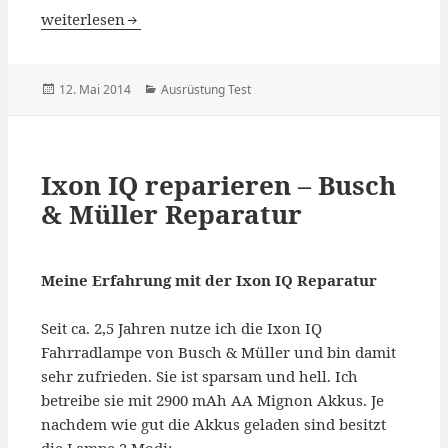
Kaipara Merino Shirt 270 g/m² im Test
weiterlesen
Veröffentlicht
Kategorien
12. Mai 2014
Ausrüstung Test
am
Ixon IQ reparieren – Busch
& Müller Reparatur
Meine Erfahrung mit der Ixon IQ Reparatur
Seit ca. 2,5 Jahren nutze ich die Ixon IQ
Fahrradlampe von Busch & Müller und bin damit
sehr zufrieden. Sie ist sparsam und hell. Ich
betreibe sie mit 2900 mAh AA Mignon Akkus. Je
nachdem wie gut die Akkus geladen sind besitzt