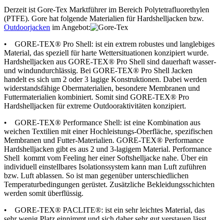
Derzeit ist Gore-Tex Marktführer im Bereich Polytetrafluorethylen
(PTFE). Gore hat folgende Materialien für Hardshelljacken bzw.
Outdoorjacken
im Angebot:
• GORE-TEX® Pro Shell: ist ein extrem robustes und langlebiges
Material, das speziell für harte Wettersituationen konzipiert wurde.
Hardshelljacken aus GORE-TEX® Pro Shell sind dauerhaft wasser-
und windundurchlässig. Bei GORE-TEX® Pro Shell Jacken
handelt es sich um 2 oder 3 lagige Konstruktionen. Dabei werden
widerstandsfähige Obermaterialien, besondere Membranen und
Futtermaterialien kombiniert. Somit sind GORE-TEX® Pro
Hardshelljacken für extreme Outdooraktivitäten konzipiert.
• GORE-TEX® Performance Shell: ist eine Kombination aus
weichen Textilien mit einer Hochleistungs-Oberfläche, spezifischen
Membranen und Futter-Materialien. GORE-TEX® Performance
Hardshelljacken gibt es aus 2 und 3-lagigem Material. Performance
Shell kommt vom Feeling her einer Softshelljacke nahe. Über ein
individuell einstellbares Isolationssystem kann man Luft zuführen
bzw. Luft ablassen. So ist man gegenüber unterschiedlichen
Temperaturbedingungen gerüstet. Zusätzliche Bekleidungsschichten
werden somit überflüssig.
• GORE-TEX® PACLITE®: ist ein sehr leichtes Material, das
sehr wenig Platz einnimmt und sich daher sehr gut verstauen lässt.