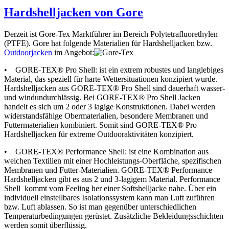
Hardshelljacken von Gore
Derzeit ist Gore-Tex Marktführer im Bereich Polytetrafluorethylen
(PTFE). Gore hat folgende Materialien für Hardshelljacken bzw.
Outdoorjacken
im Angebot:
• GORE-TEX® Pro Shell: ist ein extrem robustes und langlebiges
Material, das speziell für harte Wettersituationen konzipiert wurde.
Hardshelljacken aus GORE-TEX® Pro Shell sind dauerhaft wasser-
und windundurchlässig. Bei GORE-TEX® Pro Shell Jacken
handelt es sich um 2 oder 3 lagige Konstruktionen. Dabei werden
widerstandsfähige Obermaterialien, besondere Membranen und
Futtermaterialien kombiniert. Somit sind GORE-TEX® Pro
Hardshelljacken für extreme Outdooraktivitäten konzipiert.
• GORE-TEX® Performance Shell: ist eine Kombination aus
weichen Textilien mit einer Hochleistungs-Oberfläche, spezifischen
Membranen und Futter-Materialien. GORE-TEX® Performance
Hardshelljacken gibt es aus 2 und 3-lagigem Material. Performance
Shell kommt vom Feeling her einer Softshelljacke nahe. Über ein
individuell einstellbares Isolationssystem kann man Luft zuführen
bzw. Luft ablassen. So ist man gegenüber unterschiedlichen
Temperaturbedingungen gerüstet. Zusätzliche Bekleidungsschichten
werden somit überflüssig.