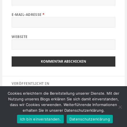
E-MAIL-ADRESSE
*
WEBSITE
Beitragsnavigation
VERÖFFENTLICHT IN
Icebreaker Longsleeve im Test – GT260
Cookies erleichtern die Bereitstellung unserer Dienste. Mit der
Midweight LS Pursuit Crewe aus
Nutzung unseres Blogs erklären Sie sich damit einverstanden,
Merinowolle
dass wir Cookies verwenden. Weiterführende Informationen
erhalten Sie in unserer Datenschutzerklärung.
Mit Stolz präsentiert von WordPress
Ich bin einverstanden.
Datenschutzerklärung