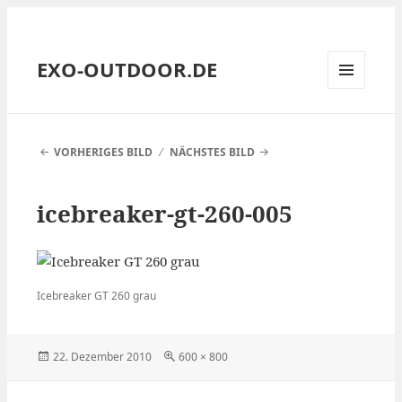
EXO-OUTDOOR.DE
MENÜ
UND
WIDGETS
VORHERIGES BILD
NÄCHSTES BILD
icebreaker-gt-260-005
Icebreaker GT 260 grau
Veröffentlicht
Volle
22. Dezember 2010
600 × 800
am
Größe