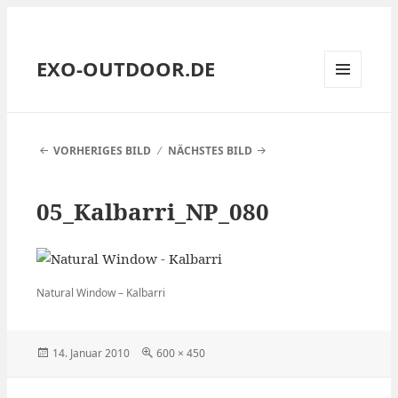
EXO-OUTDOOR.DE
MENÜ
UND
WIDGETS
VORHERIGES BILD
NÄCHSTES BILD
05_Kalbarri_NP_080
Natural Window – Kalbarri
Veröffentlicht
Volle
14. Januar 2010
600 × 450
am
Größe