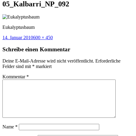
05_Kalbarri_NP_092
Eukalyptusbaum
Veröffentlicht
Volle
14. Januar 2010
600 × 450
am
Größe
Schreibe einen Kommentar
Deine E-Mail-Adresse wird nicht veröffentlicht.
Erforderliche
Felder sind mit
*
markiert
Kommentar
*
Name
*