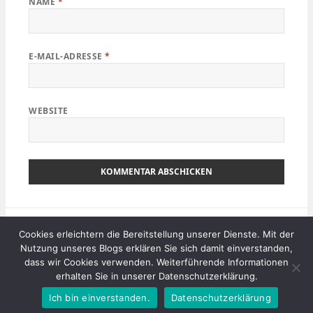
NAME
*
E-MAIL-ADRESSE
*
WEBSITE
Beitragsnavigation
VERÖFFENTLICHT IN
Cookies erleichtern die Bereitstellung unserer Dienste. Mit der
Kalbarri National Park – Shark Bay
Nutzung unseres Blogs erklären Sie sich damit einverstanden,
(5.Tag)
dass wir Cookies verwenden. Weiterführende Informationen
erhalten Sie in unserer Datenschutzerklärung.
Mit Stolz präsentiert von WordPress
Ich bin einverstanden.
Datenschutzerklärung