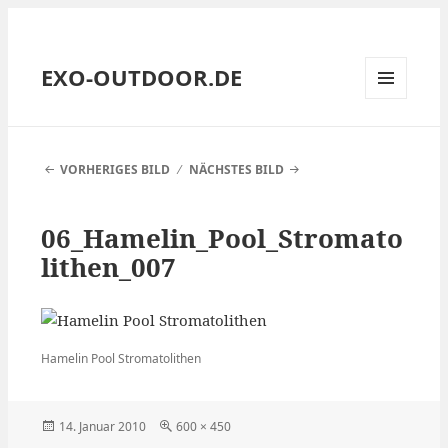
EXO-OUTDOOR.DE
MENÜ
UND
WIDGETS
VORHERIGES BILD
NÄCHSTES BILD
06_Hamelin_Pool_Stromato
lithen_007
Hamelin Pool Stromatolithen
Veröffentlicht
Volle
14. Januar 2010
600 × 450
am
Größe