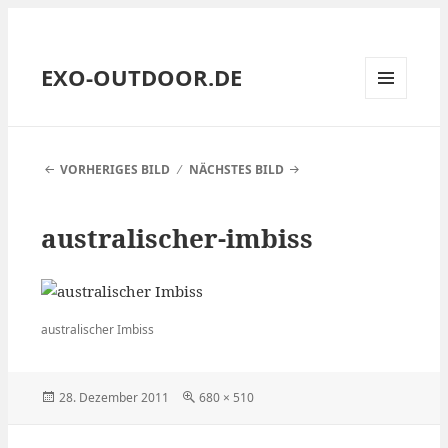
EXO-OUTDOOR.DE
MENÜ
UND
WIDGETS
VORHERIGES BILD
NÄCHSTES BILD
australischer-imbiss
australischer Imbiss
Veröffentlicht
Volle
28. Dezember 2011
680 × 510
am
Größe