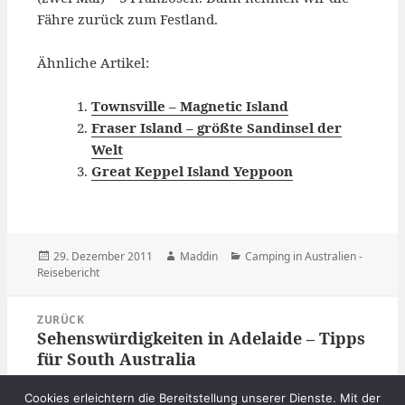
Fähre zurück zum Festland.
Ähnliche Artikel:
Townsville – Magnetic Island
Fraser Island – größte Sandinsel der
Welt
Great Keppel Island Yeppoon
Veröffentlicht
Autor
Kategorien
29. Dezember 2011
Maddin
Camping in Australien -
am
Reisebericht
Beitragsnavigation
ZURÜCK
Sehenswürdigkeiten in Adelaide – Tipps
Vorheriger
für South Australia
Beitrag:
Cookies erleichtern die Bereitstellung unserer Dienste. Mit der