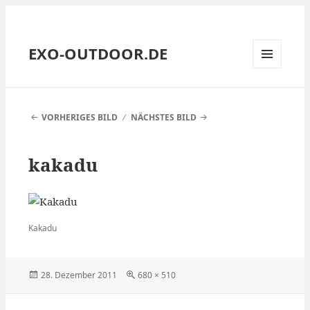
EXO-OUTDOOR.DE
MENÜ
UND
WIDGETS
VORHERIGES BILD
NÄCHSTES BILD
kakadu
Kakadu
Veröffentlicht
Volle
28. Dezember 2011
680 × 510
am
Größe