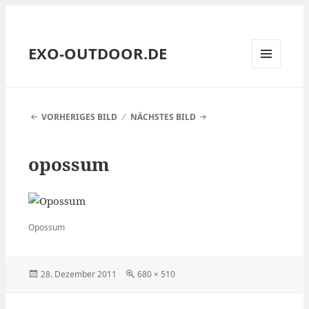
EXO-OUTDOOR.DE
MENÜ
UND
WIDGETS
VORHERIGES BILD
NÄCHSTES BILD
opossum
Opossum
Veröffentlicht
Volle
28. Dezember 2011
680 × 510
am
Größe