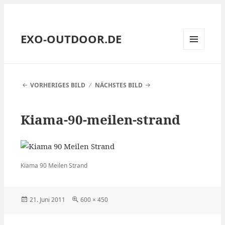
EXO-OUTDOOR.DE
MENÜ
UND
WIDGETS
VORHERIGES BILD
NÄCHSTES BILD
Kiama-90-meilen-strand
Kiama 90 Meilen Strand
Veröffentlicht
Volle
21. Juni 2011
600 × 450
am
Größe