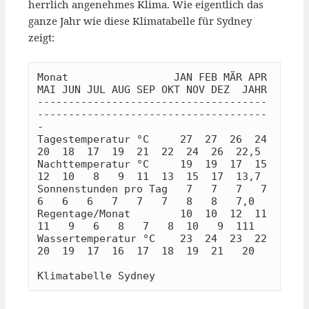
herrlich angenehmes Klima. Wie eigentlich das
ganze Jahr wie diese Klimatabelle für Sydney
zeigt:
Monat                 JAN FEB MÄR APR 
MAI JUN JUL AUG SEP OKT NOV DEZ  JAHR

-------------------------------------
-------------------------------------
-

Tagestemperatur °C     27  27  26  24  
20  18  17  19  21  22  24  26  22,5

Nachttemperatur °C     19  19  17  15  
12  10   8   9  11  13  15  17  13,7

Sonnenstunden pro Tag   7   7   7   7   
6   6   6   7   7   7   8   8   7,0

Regentage/Monat        10  10  12  11  
11   9   6   8   7   8  10   9  111

Wassertemperatur °C    23  24  23  22  
20  19  17  16  17  18  19  21   20

Klimatabelle Sydney