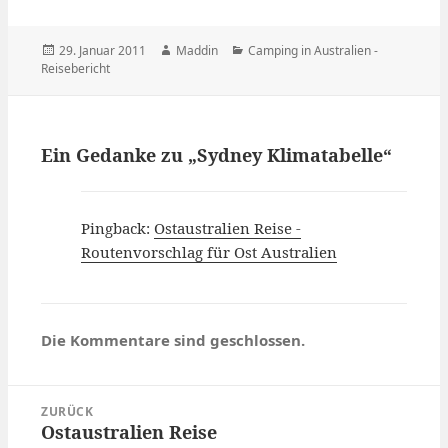
Veröffentlicht
Autor
Kategorien
29. Januar 2011
Maddin
Camping in Australien -
am
Reisebericht
Ein Gedanke zu „Sydney Klimatabelle“
Pingback:
Ostaustralien Reise -
Routenvorschlag für Ost Australien
Die Kommentare sind geschlossen.
Beitragsnavigation
ZURÜCK
Ostaustralien Reise
Vorheriger