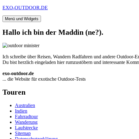
Zum
EXO-OUTDOOR.DE
Inhalt
springen
Menü und Widgets
Hallo ich bin der Maddin (ne?).
Ich schreibe über Reisen, Wandern Radfahren und andere Outdoor-Er
Du bist herzlich eingeladen hier rumzustöbern und interessante Komme
exo-outdoor.de
... die Website für exotische Outdoor-Tests
Touren
Australien
Indien
Fahrradtour
Wanderung
Laufstrecke
Sitemap
Datenschutzerklärung