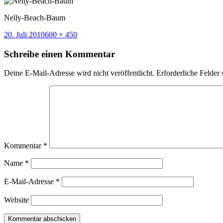
Nelly-Beach-Baum
Veröffentlicht
Volle
20. Juli 2010
600 × 450
am
Größe
Schreibe einen Kommentar
Deine E-Mail-Adresse wird nicht veröffentlicht.
Erforderliche Felder 
Kommentar
*
Name
*
E-Mail-Adresse
*
Website