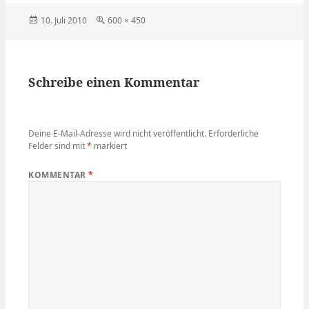
Veröffentlicht
Volle
10. Juli 2010
600 × 450
am
Größe
Schreibe einen Kommentar
Deine E-Mail-Adresse wird nicht veröffentlicht.
Erforderliche
Felder sind mit
*
markiert
KOMMENTAR
*