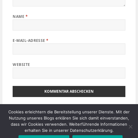
NAME
*
E-MAIL-ADRESSE
*
WEBSITE
Beitragsnavigation
Cookies erleichtern die Bereitstellung unserer Dienste. Mit der
VERÖFFENTLICHT IN
Nutzung unseres Blogs erklären Sie sich damit einverstanden,
Atherton Tabelands & Mission Beach
dass wir Cookies verwenden. Weiterführende Informationen
erhalten Sie in unserer Datenschutzerklärung.