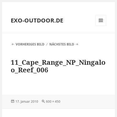
EXO-OUTDOOR.DE
MENÜ
UND
WIDGETS
VORHERIGES BILD
NÄCHSTES BILD
11_Cape_Range_NP_Ningalo
o_Reef_006
Veröffentlicht
Volle
17. Januar 2010
600 × 450
am
Größe