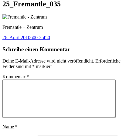
25_Fremantle_035
Fremantle – Zentrum
Veröffentlicht
Volle
26. April 2010
600 × 450
am
Größe
Schreibe einen Kommentar
Deine E-Mail-Adresse wird nicht veröffentlicht.
Erforderliche
Felder sind mit
*
markiert
Kommentar
*
Name
*