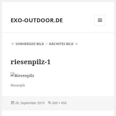
EXO-OUTDOOR.DE
MENÜ
UND
WIDGETS
VORHERIGES BILD
NÄCHSTES BILD
riesenpilz-1
Riesenpilz
Veröffentlicht
Volle
26. September 2010
600 × 450
am
Größe