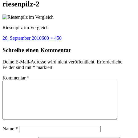
riesenpilz-2
Riesenpilz im Vergleich
Veröffentlicht
Volle
26. September 2010
600 × 450
am
Größe
Schreibe einen Kommentar
Deine E-Mail-Adresse wird nicht veröffentlicht.
Erforderliche
Felder sind mit
*
markiert
Kommentar
*
Name
*