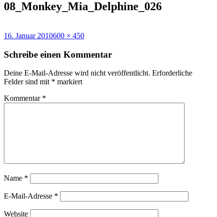
08_Monkey_Mia_Delphine_026
Veröffentlicht
Volle
16. Januar 2010
600 × 450
am
Größe
Schreibe einen Kommentar
Deine E-Mail-Adresse wird nicht veröffentlicht.
Erforderliche
Felder sind mit
*
markiert
Kommentar
*
Name
*
E-Mail-Adresse
*
Website