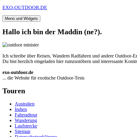
Zum
EXO-OUTDOOR.DE
Inhalt
springen
Menü und Widgets
Hallo ich bin der Maddin (ne?).
Ich schreibe über Reisen, Wandern Radfahren und andere Outdoor-Er
Du bist herzlich eingeladen hier rumzustöbern und interessante Komme
exo-outdoor.de
... die Website für exotische Outdoor-Tests
Touren
Australien
Indien
Fahrradtour
Wanderung
Laufstrecke
Sitemap
Datenschutzerklärung