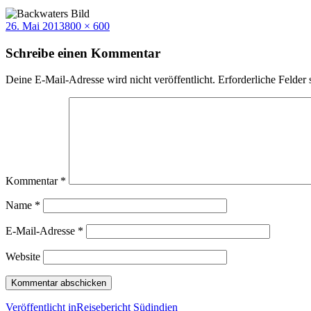
Veröffentlicht
Volle
26. Mai 2013
800 × 600
am
Größe
Schreibe einen Kommentar
Deine E-Mail-Adresse wird nicht veröffentlicht.
Erforderliche Felder 
Kommentar
*
Name
*
E-Mail-Adresse
*
Website
Beitragsnavigation
Veröffentlicht in
Reisebericht Südindien