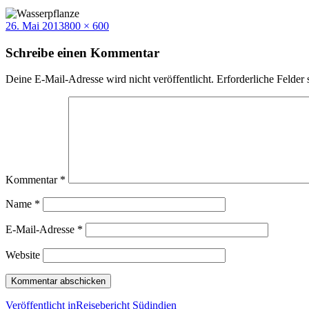
Veröffentlicht
Volle
26. Mai 2013
800 × 600
am
Größe
Schreibe einen Kommentar
Deine E-Mail-Adresse wird nicht veröffentlicht.
Erforderliche Felder 
Kommentar
*
Name
*
E-Mail-Adresse
*
Website
Beitragsnavigation
Veröffentlicht in
Reisebericht Südindien