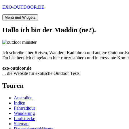
Zum
EXO-OUTDOOR.DE
Inhalt
springen
Menü und Widgets
Hallo ich bin der Maddin (ne?).
Ich schreibe über Reisen, Wandern Radfahren und andere Outdoor-Er
Du bist herzlich eingeladen hier rumzustöbern und interessante Komme
exo-outdoor.de
... die Website für exotische Outdoor-Tests
Touren
Australien
Indien
Fahrradtour
Wanderung
Laufstrecke
Sitemap
Datenschutzerklärung