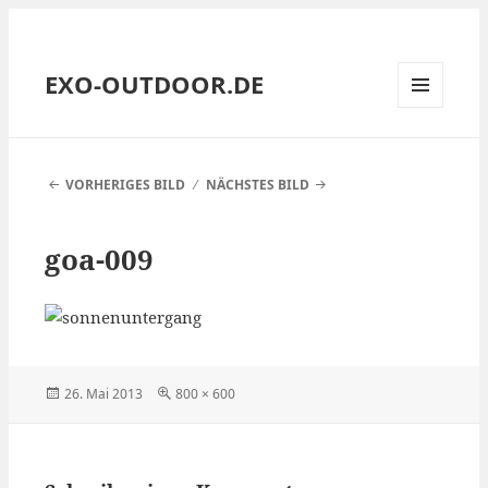
EXO-OUTDOOR.DE
MENÜ
UND
WIDGETS
VORHERIGES BILD
NÄCHSTES BILD
goa-009
Veröffentlicht
Volle
26. Mai 2013
800 × 600
am
Größe