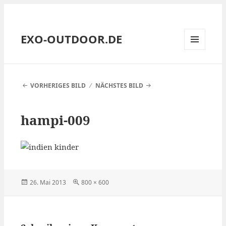
EXO-OUTDOOR.DE
MENÜ
UND
WIDGETS
VORHERIGES BILD
NÄCHSTES BILD
hampi-009
Veröffentlicht
Volle
26. Mai 2013
800 × 600
am
Größe