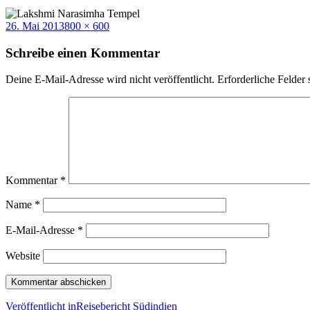
Veröffentlicht
Volle
26. Mai 2013
800 × 600
am
Größe
Schreibe einen Kommentar
Deine E-Mail-Adresse wird nicht veröffentlicht.
Erforderliche Felder 
Kommentar
*
Name
*
E-Mail-Adresse
*
Website
Beitragsnavigation
Veröffentlicht in
Reisebericht Südindien