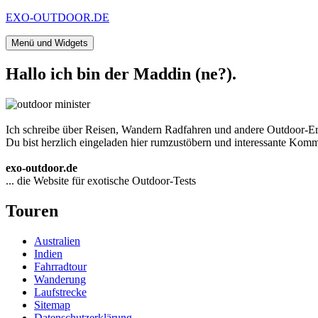
Zum
EXO-OUTDOOR.DE
Inhalt
springen
Menü und Widgets
Hallo ich bin der Maddin (ne?).
Ich schreibe über Reisen, Wandern Radfahren und andere Outdoor-Er
Du bist herzlich eingeladen hier rumzustöbern und interessante Komme
exo-outdoor.de
... die Website für exotische Outdoor-Tests
Touren
Australien
Indien
Fahrradtour
Wanderung
Laufstrecke
Sitemap
Datenschutzerklärung