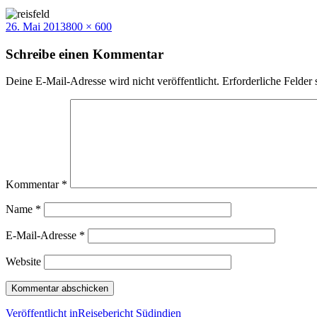
Veröffentlicht
Volle
26. Mai 2013
800 × 600
am
Größe
Schreibe einen Kommentar
Deine E-Mail-Adresse wird nicht veröffentlicht.
Erforderliche Felder 
Kommentar
*
Name
*
E-Mail-Adresse
*
Website
Beitragsnavigation
Veröffentlicht in
Reisebericht Südindien