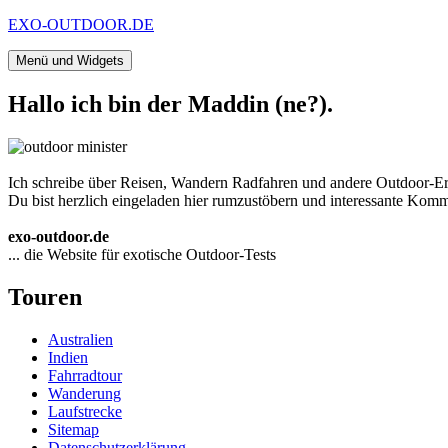
Zum
EXO-OUTDOOR.DE
Inhalt
springen
Menü und Widgets
Hallo ich bin der Maddin (ne?).
Ich schreibe über Reisen, Wandern Radfahren und andere Outdoor-Er
Du bist herzlich eingeladen hier rumzustöbern und interessante Komme
exo-outdoor.de
... die Website für exotische Outdoor-Tests
Touren
Australien
Indien
Fahrradtour
Wanderung
Laufstrecke
Sitemap
Datenschutzerklärung