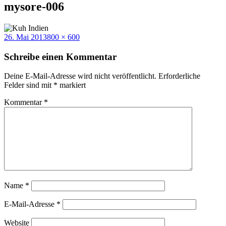
mysore-006
Veröffentlicht
Volle
26. Mai 2013
800 × 600
am
Größe
Schreibe einen Kommentar
Deine E-Mail-Adresse wird nicht veröffentlicht.
Erforderliche
Felder sind mit
*
markiert
Kommentar
*
Name
*
E-Mail-Adresse
*
Website