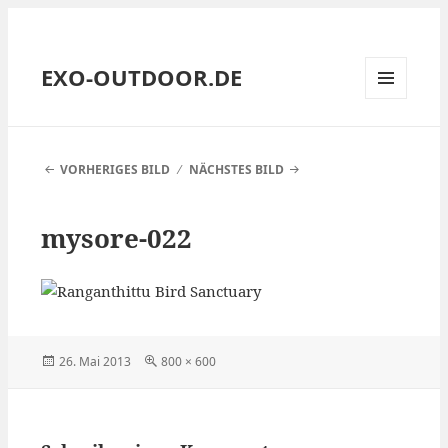
EXO-OUTDOOR.DE
MENÜ
UND
WIDGETS
VORHERIGES BILD
NÄCHSTES BILD
mysore-022
Veröffentlicht
Volle
26. Mai 2013
800 × 600
am
Größe