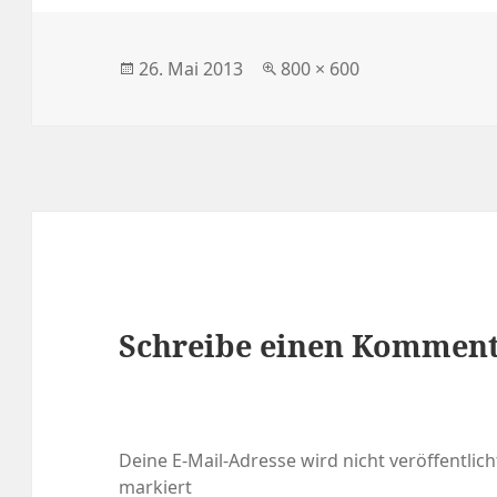
Veröffentlicht
Volle
26. Mai 2013
800 × 600
am
Größe
Schreibe einen Kommen
Deine E-Mail-Adresse wird nicht veröffentlich
markiert