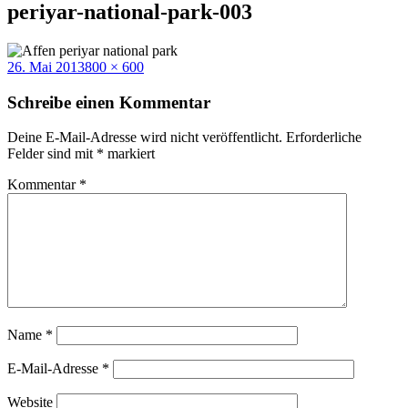
periyar-national-park-003
Veröffentlicht
Volle
26. Mai 2013
800 × 600
am
Größe
Schreibe einen Kommentar
Deine E-Mail-Adresse wird nicht veröffentlicht.
Erforderliche
Felder sind mit
*
markiert
Kommentar
*
Name
*
E-Mail-Adresse
*
Website