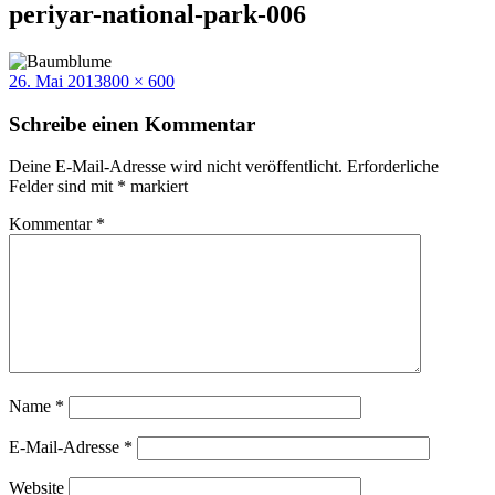
periyar-national-park-006
Veröffentlicht
Volle
26. Mai 2013
800 × 600
am
Größe
Schreibe einen Kommentar
Deine E-Mail-Adresse wird nicht veröffentlicht.
Erforderliche
Felder sind mit
*
markiert
Kommentar
*
Name
*
E-Mail-Adresse
*
Website