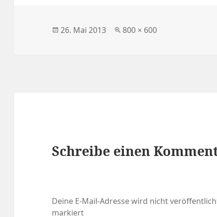
Veröffentlicht
Volle
26. Mai 2013
800 × 600
am
Größe
Schreibe einen Kommen
Deine E-Mail-Adresse wird nicht veröffentlich
markiert