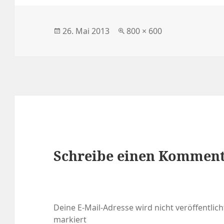
Veröffentlicht
Volle
26. Mai 2013
800 × 600
am
Größe
Schreibe einen Kommen
Deine E-Mail-Adresse wird nicht veröffentlich
markiert