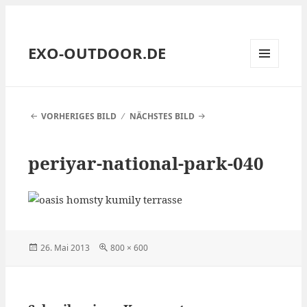
EXO-OUTDOOR.DE
MENÜ
UND
WIDGETS
VORHERIGES BILD
NÄCHSTES BILD
periyar-national-park-040
Veröffentlicht
Volle
26. Mai 2013
800 × 600
am
Größe