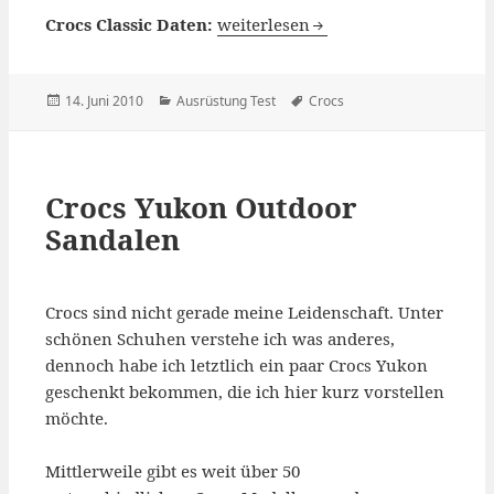
Crocs Classic Nachfolgemodell vo
Crocs Classic Daten:
weiterlesen
Veröffentlicht
Kategorien
Schlagwörter
14. Juni 2010
Ausrüstung Test
Crocs
am
Crocs Yukon Outdoor
Sandalen
Crocs sind nicht gerade meine Leidenschaft. Unter
schönen Schuhen verstehe ich was anderes,
dennoch habe ich letztlich ein paar Crocs Yukon
geschenkt bekommen, die ich hier kurz vorstellen
möchte.
Mittlerweile gibt es weit über 50