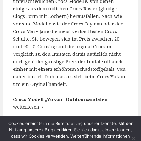
unterschiedlichen
Crocs Modelle
, von denen
einige aus dem üblichen Crocs-Raster (globige
Clogs Form mit Löchern) herausfallen. Nach wie
vor sind Modelle wie der Crocs Cayman oder der
Crocs Mary Jane die meist verkauftesten Crocs
Schuhe. Sie bewegen sich im Preis zwischen 20.-
und 90.- €. Günstig sind die orginal Crocs im
Vergleich zu den Imitaten damit natürlich nicht,
doch geht der günstige Preis der Imitate oft auch
einher mit einem erhöhtem Schadstoffgehalt. Von
daher bin ich froh, dass es sich beim Crocs Yukon
um ein Orginal handelt.
Crocs Modell „Yukon“ Outdoorsandalen
Crocs Yukon Outdoor Sandalen
weiterlesen
Cookies erleichtern die Bereitstellung unserer Dienste. Mit der
Veröffentlicht
Kategorien
Schlagwörter
14. November 2009
Ausrüstung Test
Crocs
Nutzung unseres Blogs erklären Sie sich damit einverstanden,
am
zu Crocs Yukon Outdoor Sandalen
3 Kommentare
dass wir Cookies verwenden. Weiterführende Informationen