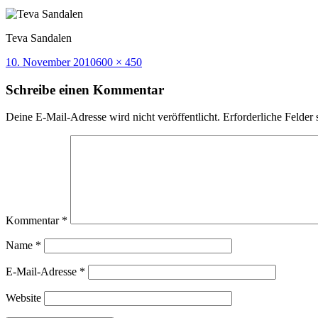
Teva Sandalen
Veröffentlicht
Volle
10. November 2010
600 × 450
am
Größe
Schreibe einen Kommentar
Deine E-Mail-Adresse wird nicht veröffentlicht.
Erforderliche Felder 
Kommentar
*
Name
*
E-Mail-Adresse
*
Website