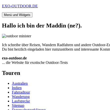
Zum
EXO-OUTDOOR.DE
Inhalt
springen
Menü und Widgets
Hallo ich bin der Maddin (ne?).
Ich schreibe über Reisen, Wandern Radfahren und andere Outdoor-Er
Du bist herzlich eingeladen hier rumzustöbern und interessante Komme
exo-outdoor.de
... die Website für exotische Outdoor-Tests
Touren
Australien
Indien
Fahrradtour
Wanderung
Laufstrecke
Sitemap
Datenschutzerklärung