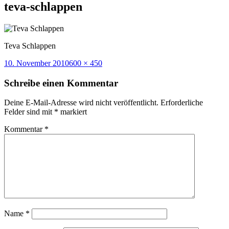
teva-schlappen
Teva Schlappen
Veröffentlicht
Volle
10. November 2010
600 × 450
am
Größe
Schreibe einen Kommentar
Deine E-Mail-Adresse wird nicht veröffentlicht.
Erforderliche
Felder sind mit
*
markiert
Kommentar
*
Name
*