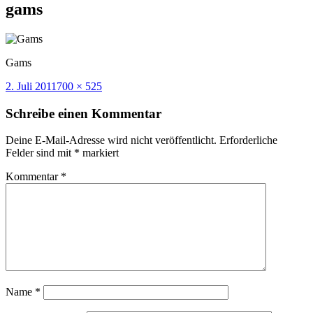
gams
Gams
Veröffentlicht
Volle
2. Juli 2011
700 × 525
am
Größe
Schreibe einen Kommentar
Deine E-Mail-Adresse wird nicht veröffentlicht.
Erforderliche
Felder sind mit
*
markiert
Kommentar
*
Name
*