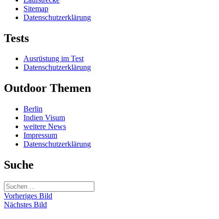
Sitemap
Datenschutzerklärung
Tests
Ausrüstung im Test
Datenschutzerklärung
Outdoor Themen
Berlin
Indien Visum
weitere News
Impressum
Datenschutzerklärung
Suche
Suchen
nach:
Vorheriges Bild
Nächstes Bild