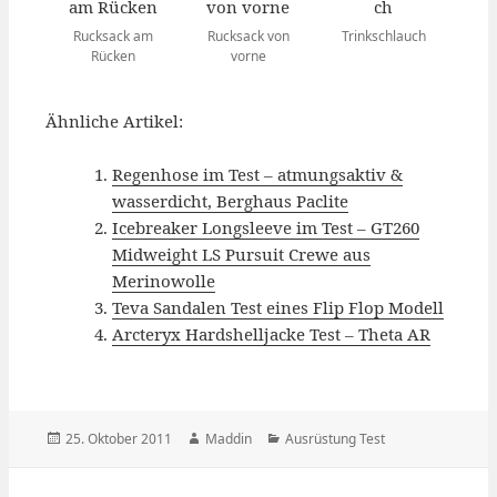
Rucksack am
Rucksack von
Trinkschlauch
Rücken
vorne
Ähnliche Artikel:
Regenhose im Test – atmungsaktiv &
wasserdicht, Berghaus Paclite
Icebreaker Longsleeve im Test – GT260
Midweight LS Pursuit Crewe aus
Merinowolle
Teva Sandalen Test eines Flip Flop Modell
Arcteryx Hardshelljacke Test – Theta AR
Veröffentlicht
Autor
Kategorien
25. Oktober 2011
Maddin
Ausrüstung Test
am